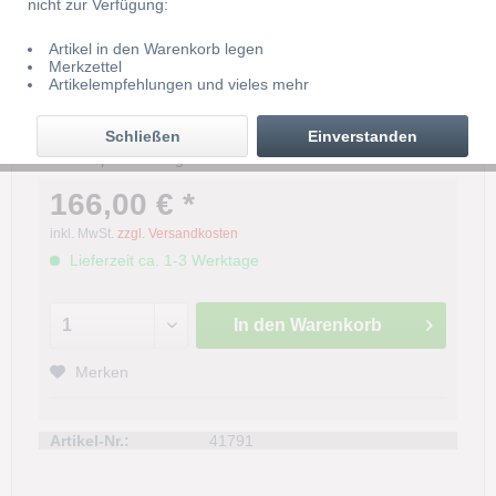
nicht zur Verfügung:
Artikel in den Warenkorb legen
Merkzettel
Tormatic DigiCode Premium
Artikelempfehlungen und vieles mehr
Außentaster mit...
Schließen
Einverstanden
Hochwertige Metalltastatur
Aufputzmontage
166,00 € *
inkl. MwSt.
zzgl. Versandkosten
Lieferzeit ca. 1-3 Werktage
In den
Warenkorb
Merken
Artikel-Nr.:
41791