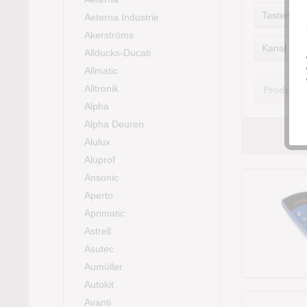
Tastenfar
Aeterna Industrie
Akerströms
Kanal
Allducks-Ducati
Allmatic
1
Alltronik
Produkte
2
Alpha
3
Alpha Deuren
4
Alulux
6
Aluprof
8
Ansonic
15
Aperto
Aprimatic
Astrell
Asutec
Aumüller
Autokit
Avanti