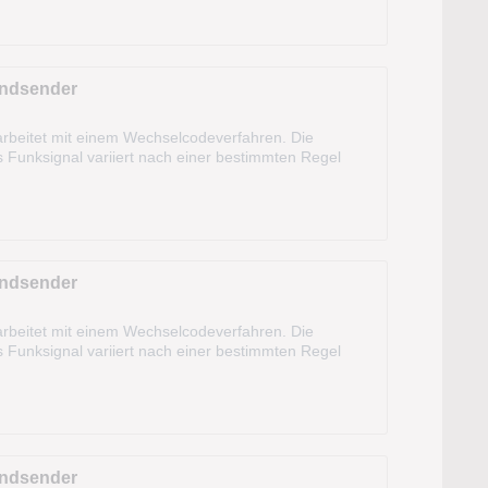
andsender
rbeitet mit einem Wechselcodeverfahren. Die
s Funksignal variiert nach einer bestimmten Regel
m und kann sogar aus dem KFZ heraus...
andsender
rbeitet mit einem Wechselcodeverfahren. Die
s Funksignal variiert nach einer bestimmten Regel
m und kann sogar aus dem KFZ heraus...
andsender