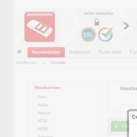
Handsender
Antennen
Funk-Sets
Fu
Handsender
Teleradio
Handsender
Handse
Torix
Aabis
Abexo
Co
ACM
Filtern
AERF
Aeterna