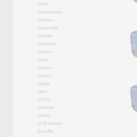
CDVI
Chamberlain
Clemsa
Comunello
Conrad
Crawford
Daitem
Daspi
Deltron
Dickert
Digital
Ditec
DOCO
Doorhan
Dorma
DTM System
EasyTec