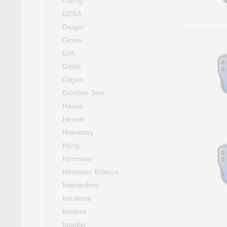
Garog
GEBA
Geiger
Genie
GfA
Gibidi
Gilgen
Günther Tore
Hauss
Heroal
Homentry
Hörig
Hörmann
Hörmann BiSecur
Intertechno
Intratone
Isodore
Iuppiter