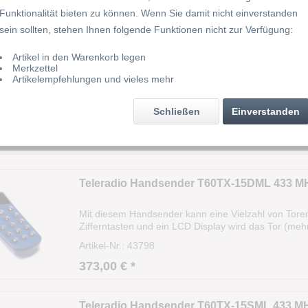
Funktionalität bieten zu können. Wenn Sie damit nicht einverstanden
be
Frequenz
sein sollten, stehen Ihnen folgende Funktionen nicht zur Verfügung:
433.920 MHz
Preis
Artikel in den Warenkorb legen
Merkzettel
Artikelempfehlungen und vieles mehr
 anzeigen
von
170,00 €
bis
373,00 €
Schließen
Einverstanden
Teleradio Handsender T60TX-15DML 433 MH
Mit diesem Handsender kann eine Vielzahl von Tore
Zifferntasten und ein LCD Display wird das Tor (me
geöffnet, geschlossen oder gestoppt werden. Anwend
Artikel-Nr.: 43798
373,00 € *
Teleradio Handsender T60TX-15SML 433 MH