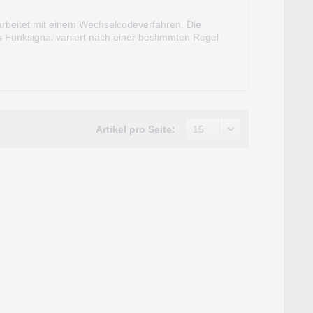
rbeitet mit einem Wechselcodeverfahren. Die
s Funksignal variiert nach einer bestimmten Regel
m und kann sogar aus dem KFZ heraus...
Artikel pro Seite: