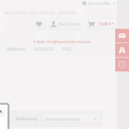
Service/Hilfe
Mein Konto
0,00 € *
Batterien
%SALE%
FAQ
Sortierung: