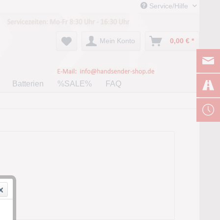
Service/Hilfe
Mein Konto
0,00 € *
Batterien
%SALE%
FAQ