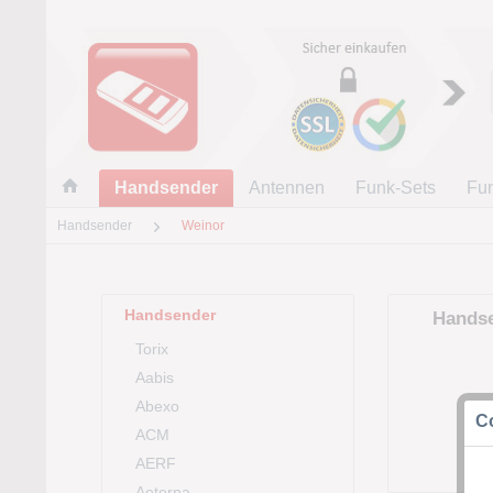
Handsender
Antennen
Funk-Sets
Fu
Handsender
Weinor
Handsender
Hands
Torix
Aabis
Abexo
Co
ACM
AERF
Aeterna