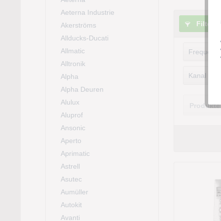
Aeterna Industrie
Filtern
Akerströms
Allducks-Ducati
Allmatic
Frequenz
Alltronik
868.
Kanal
Alpha
Alpha Deuren
1
Alulux
Produkte
5
Aluprof
Ansonic
Aperto
Aprimatic
Astrell
Asutec
Aumüller
Autokit
Avanti