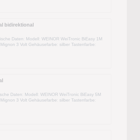
 bidirektional
ische Daten: Modell: WEINOR WeiTronic BiEasy 1M
Mignon 3 Volt Gehäusefarbe: silber Tastenfarbe:
fe: festcodiert Lieferumfang: 1x...
al
sche Daten: Modell: WEINOR WeiTronic BiEasy 5M
Mignon 3 Volt Gehäusefarbe: silber Tastenfarbe:
fe: festcodiert Lieferumfang: 1x...