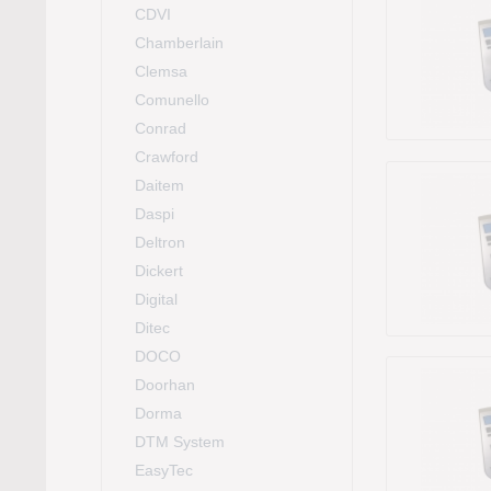
CDVI
Chamberlain
Clemsa
Comunello
Conrad
Crawford
Daitem
Daspi
Deltron
Dickert
Digital
Ditec
DOCO
Doorhan
Dorma
DTM System
EasyTec