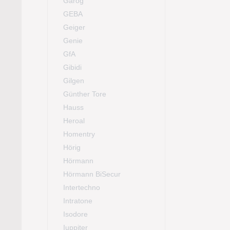
Garog
GEBA
Geiger
Genie
GfA
Gibidi
Gilgen
Günther Tore
Hauss
Heroal
Homentry
Hörig
Hörmann
Hörmann BiSecur
Intertechno
Intratone
Isodore
Iuppiter