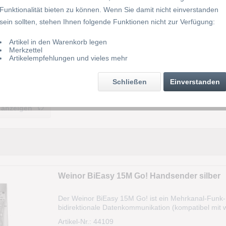
Funktionalität bieten zu können. Wenn Sie damit nicht einverstanden
sein sollten, stehen Ihnen folgende Funktionen nicht zur Verfügung:
Artikel in den Warenkorb legen
Merkzettel
Tastenfarbe
Artikelempfehlungen und vieles mehr
300 MHz
Preis
Schließen
Einverstanden
 anzeigen
von
99,00 €
bis
260,00 €
Weinor BiEasy 15M Go! Handsender silber
Der Weinor BiEasy 15M Go! ist ein Mehrkanal-Funk-
bidirektionale Datenkommunikation (kompatibel mit 
Steuerung von Rollladen-, Jalousie- und Son- nensch
Artikel-Nr.: 44109