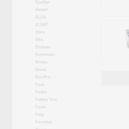
EcoStar
Einhell
ELCA
ELDAT
Elero
Elka
Endress
Entrematic
Erreka
Erone
EuroPro
Faac
Fadini
Falken Tore
Faust
Feig
Forcebat