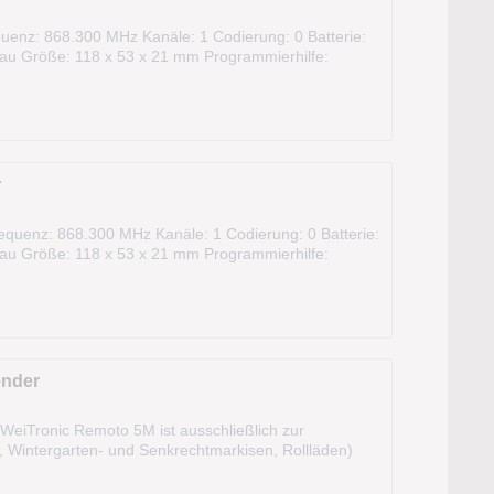
uenz: 868.300 MHz Kanäle: 1 Codierung: 0 Batterie:
au Größe: 118 x 53 x 21 mm Programmierhilfe:
e 1x Betriebsanleitung ALLGEMEINE...
r
quenz: 868.300 MHz Kanäle: 1 Codierung: 0 Batterie:
au Größe: 118 x 53 x 21 mm Programmierhilfe:
1x Betriebsanleitung...
ender
iTronic Remoto 5M ist ausschließlich zur
Wintergarten- und Senkrechtmarkisen, Rollläden)
eizsystemen Tempura (auch Dimmfunktion)...