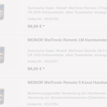
Technische Daten: Modell: WeiTronic Remoto 1 Freq
CR 2430 Gehäusefarbe: silber Tastenfarbe: dunkegr
festcodiert Lieferumfang: 1x Handsender 1x Batteri
Artikel-Nr.: HS10766
99,00 € *
WEINOR WeiTronic Remoto 1M Handsende
Technische Daten: Modell: WeiTronic Remoto 1M Fre
CR 2430 Gehäusefarbe: silber Tastenfarbe: dunkegr
festcodiert Lieferumfang: 1x Handsender 1x Batterie 
Artikel-Nr.: HS10767
99,00 € *
WEINOR WeiTronic Remoto 5 Kanal Hands
Bestimmungsgemäße Verwendung der Handsender We
Steuerung von Sonnenschutzsystemen (Gelenkarm-, 
sowie von Weinor Beleuchtungssystemen Lux und H
Artikel-Nr.: HS10764