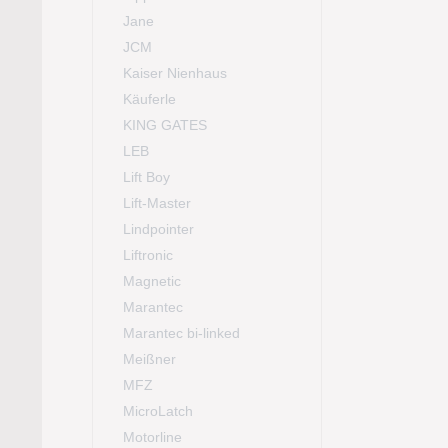
Jane
JCM
Kaiser Nienhaus
Käuferle
KING GATES
LEB
Lift Boy
Lift-Master
Lindpointer
Liftronic
Magnetic
Marantec
Marantec bi-linked
Meißner
MFZ
MicroLatch
Motorline