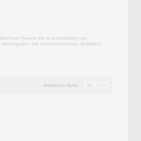
r
iTronic Remoto 5M ist ausschließlich zur
Wintergarten- und Senkrechtmarkisen, Rollläden)
eizsystemen Tempura (auch Dimmfunktion)...
Artikel pro Seite: