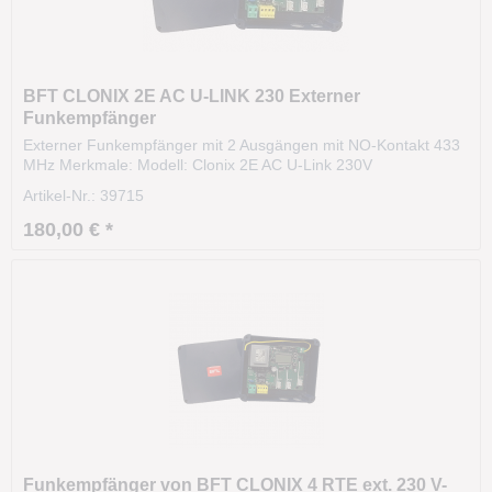
BFT CLONIX 2E AC U-LINK 230 Externer
Funkempfänger
Externer Funkempfänger mit 2 Ausgängen mit NO-Kontakt 433
MHz Merkmale: Modell: Clonix 2E AC U-Link 230V
Herstellernummer: D113807 00002 Externer Funkempfänger
Artikel-Nr.: 39715
Mit 2 Ausgängen mit NO-Kontakt Frequenz: 433 MHz
Kompatibel mit dem U-LINK Protokoll (mit 3 Verbindungsslots)...
180,00 € *
Funkempfänger von BFT CLONIX 4 RTE ext. 230 V-