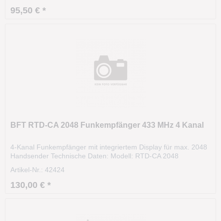
und MITTO einlernbar Lieferumfang: 1x BFT CLONIX...
95,50 € *
BFT RTD-CA 2048 Funkempfänger 433 MHz 4 Kanal
4-Kanal Funkempfänger mit integriertem Display für max. 2048
Handsender Technische Daten: Modell: RTD-CA 2048
Herstellernummer: D113671 00002 Kanäle: 4 Kanal Frequenz:
Artikel-Nr.: 42424
433 MHz Spannungsversorgung: 230 V Codierung: Rollingcode
Speicherkapazität: max. 2048 Handsender Mit...
130,00 € *