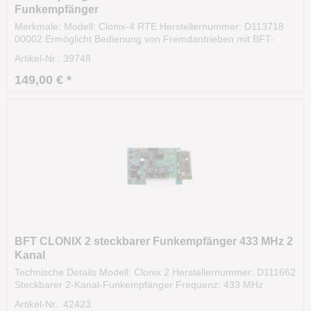
Funkempfänger
Merkmale: Modell: Clonix-4 RTE Herstellernummer: D113718
00002 Ermöglicht Bedienung von Fremdantrieben mit BFT-
Funksendern Kompatibel zu allen BFT-Handsender und
Artikel-Nr.: 39748
Impulsgebern per Funk Montierbar außerhalb der Steuerung
Stabiles und widerstandsfähiges Gehäuse Kontaktbelastung:...
149,00 € *
BFT CLONIX 2 steckbarer Funkempfänger 433 MHz 2
Kanal
Technische Details Modell: Clonix 2 Herstellernummer: D111662
Steckbarer 2-Kanal-Funkempfänger Frequenz: 433 MHz
Codierung: RollingCode Für Platinen mit BFT Funksteckplatz
Artikel-Nr.: 42423
geeignet Maximal 128 BFT Handsender vom Typ TRC, Ghibli