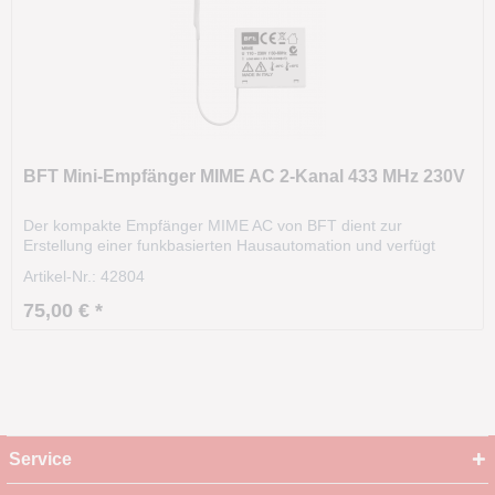
BFT Mini-Empfänger MIME AC 2-Kanal 433 MHz 230V
Der kompakte Empfänger MIME AC von BFT dient zur
Erstellung einer funkbasierten Hausautomation und verfügt
über drei Betriebsmodi: zeitgetaktet, bistabil und monostabil.
Artikel-Nr.: 42804
Technische Daten: Herstellernummer: D113824 Modell: MIME
AC Sendefrequenz: 433 MHz Kanäle: 2 Betriebsmodi:...
75,00 € *
Service