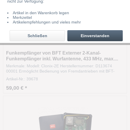
nicht zur Verfügung:
Artikel in den Warenkorb legen
Merkzettel
Artikelempfehlungen und vieles mehr
Schließen
Einverstanden
Funkempfänger von BFT Externer 2-Kanal-
Funkempfänger inkl. Wurfantenne, 433 MHz, max....
Merkmale: Modell: Clonix-2E Herstellernummer: D113674
00001 Ermöglicht Bedienung von Fremdantrieben mit BFT-
Funksendern Kompatibel zu allen BFT-Handsender und
Artikel-Nr.: 39678
Impulsgebern per Funk Montierbar außerhalb der Steuerung
Stabiles und widerstandsfähiges Gehäuse Erweitert den...
59,00 € *