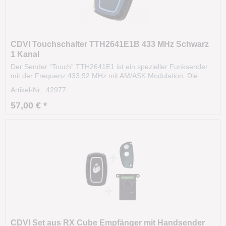
CDVI Touchschalter TTH2641E1B 433 MHz Schwarz
1 Kanal
Der Sender “Touch” TTH2641E1 ist ein spezieller Funksender
mit der Frequenz 433,92 MHz mit AM/ASK Modulation. Die
Funktion erfolgt über eine kapazitive Berührung und der na
Artikel-Nr.: 42977
chfolgenden Übertragung via Funk. Über diesen Sender
können Tore, Türen und Garagen oder jedes andere...
57,00 € *
CDVI Set aus RX Cube Empfänger mit Handsender