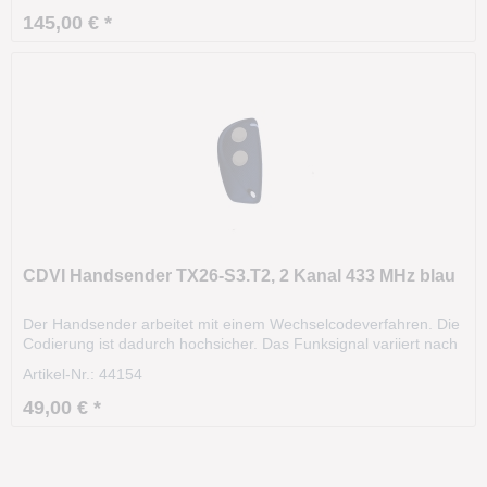
V (max. 60 V) Betriebsarten: Impuls I Laich I...
145,00 € *
CDVI Handsender TX26-S3.T2, 2 Kanal 433 MHz blau
Der Handsender arbeitet mit einem Wechselcodeverfahren. Die
Codierung ist dadurch hochsicher. Das Funksignal variiert nach
einer bestimmten Regel (Algorithmus). Die Sendereichweite
Artikel-Nr.: 44154
beträgt ca. 35m und kann sogar aus dem KFZ heraus bedient
werden. Bei schlechter Witterung wie...
49,00 € *