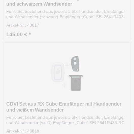
und schwarzem Wandsender
Funk-Set bestehend aus jeweils 1 Stk Handsender, Empfänger
und Wandsender (schwarz) Empfänger „Cube“ SEL2641R433-
RC Betriebsfrequenz: 433,92 MHz – AMIASK Stromversorgung:
Artikel-Nr.: 43817
12–24 VAC/DC (automatische Erkennung) Relais: 1 x 1 A bei 24
V (max. 60 V) Betriebsarten: Impuls I Laich I...
145,00 € *
CDVI Set aus RX Cube Empfänger mit Handsender
und weißem Wandsender
Funk-Set bestehend aus jeweils 1 Stk Handsender, Empfänger
und Wandsender (weiß) Empfänger „Cube“ SEL2641R433-RC
Betriebsfrequenz: 433,92 MHz – AMIASK Stromversorgung:
Artikel-Nr.: 43818
12–24 VAC/DC (automatische Erkennung) Relais: 1 x 1 A bei 24