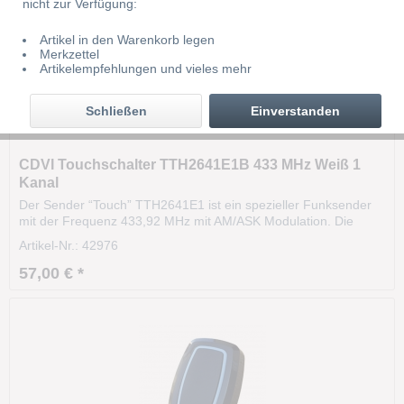
nicht zur Verfügung:
Artikel in den Warenkorb legen
Merkzettel
Artikelempfehlungen und vieles mehr
Schließen
Einverstanden
CDVI Touchschalter TTH2641E1B 433 MHz Weiß 1
Kanal
Der Sender “Touch” TTH2641E1 ist ein spezieller Funksender
mit der Frequenz 433,92 MHz mit AM/ASK Modulation. Die
Funktion erfolgt über eine kapazitive Berührung und der na
Artikel-Nr.: 42976
chfolgenden Übertragung via Funk. Über diesen Sender
können Tore, Türen und Garagen oder jedes andere...
57,00 € *