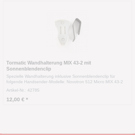
Tormatic Wandhalterung MIX 43-2 mit
Sonnenblendenclip
Spezielle Wandhalterung inklusive Sonnenblendenclip für
folgende Handsender-Modelle: Novotron 512 Micro MIX 43-2
433 MHz 2 Kanal Handsender Lieferumfang: 1x Tormatic
Artikel-Nr.: 42785
Wandhalterung MIX 43-2 mit Sonnenblendenclip 1x
Sonnenblendenclip
12,00 € *