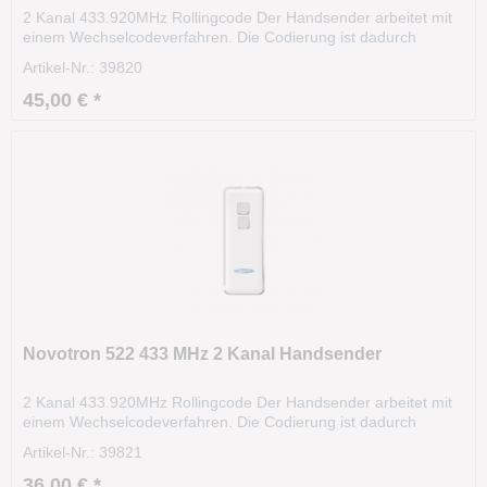
2 Kanal 433.920MHz Rollingcode Der Handsender arbeitet mit
einem Wechselcodeverfahren. Die Codierung ist dadurch
hochsicher ist hochsicher. Das Funksignal variiert nach einer
Artikel-Nr.: 39820
bestimmten Regel (Algorithmus). Die Sendereichweite beträgt
ca. 35m und kann sogar aus dem KFZ heraus...
45,00 € *
Novotron 522 433 MHz 2 Kanal Handsender
2 Kanal 433.920MHz Rollingcode Der Handsender arbeitet mit
einem Wechselcodeverfahren. Die Codierung ist dadurch
hochsicher ist hochsicher. Das Funksignal variiert nach einer
Artikel-Nr.: 39821
bestimmten Regel (Algorithmus). Die Sendereichweite beträgt
ca. 35m und kann sogar aus dem KFZ heraus...
36,00 € *