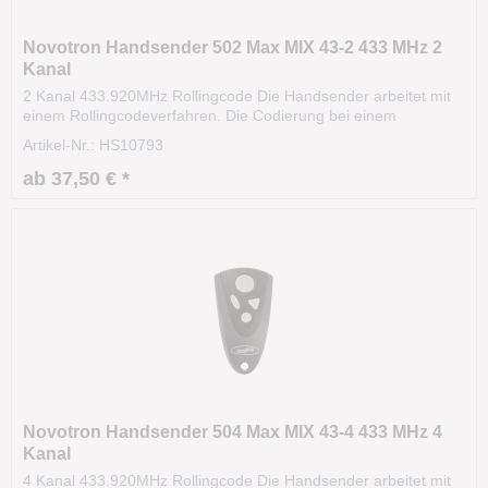
Novotron Handsender 502 Max MIX 43-2 433 MHz 2
Kanal
2 Kanal 433.920MHz Rollingcode Die Handsender arbeitet mit
einem Rollingcodeverfahren. Die Codierung bei einem
Rollingcodeverfahren ist hochsicher. Das Signal variiert nach
Artikel-Nr.: HS10793
einer bestimmten Regel (Algorithmus). Die Reichweite beträgt
ca. 35m und kann sogar aus dem Fahrzeug...
ab 37,50 € *
Novotron Handsender 504 Max MIX 43-4 433 MHz 4
Kanal
4 Kanal 433.920MHz Rollingcode Die Handsender arbeitet mit