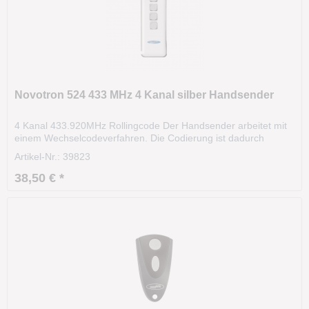
Novotron 524 433 MHz 4 Kanal silber Handsender
4 Kanal 433.920MHz Rollingcode Der Handsender arbeitet mit
einem Wechselcodeverfahren. Die Codierung ist dadurch
hochsicher ist hochsicher. Das Funksignal variiert nach einer
Artikel-Nr.: 39823
bestimmten Regel (Algorithmus). Die Sendereichweite beträgt
ca. 35m und kann sogar aus dem KFZ heraus...
38,50 € *