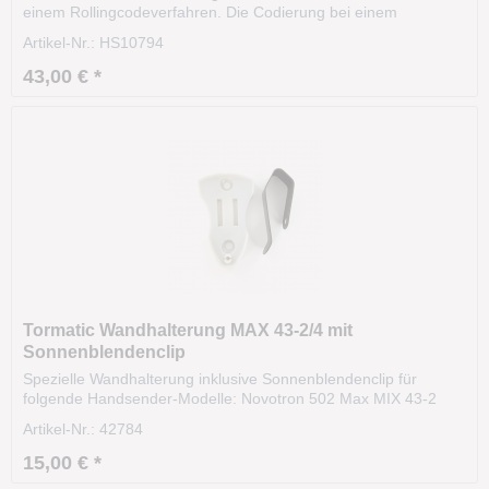
einem Rollingcodeverfahren. Die Codierung bei einem
Rollingcodeverfahren ist hochsicher. Das Signal variiert nach
Artikel-Nr.: HS10794
einer bestimmten Regel (Algorithmus). Die Reichweite beträgt
ca. 35m und kann sogar aus dem Fahrzeug...
43,00 € *
Tormatic Wandhalterung MAX 43-2/4 mit
Sonnenblendenclip
Spezielle Wandhalterung inklusive Sonnenblendenclip für
folgende Handsender-Modelle: Novotron 502 Max MIX 43-2
433 MHz 2 Kanal Handsender Novotron 504 Max MIX 43-4 433
Artikel-Nr.: 42784
MHz 4 Kanal Handsender Lieferumfang: 1x Tormatic
Wandhalterung MAX 43-2/4 mit Sonnenblendenclip 1x...
15,00 € *