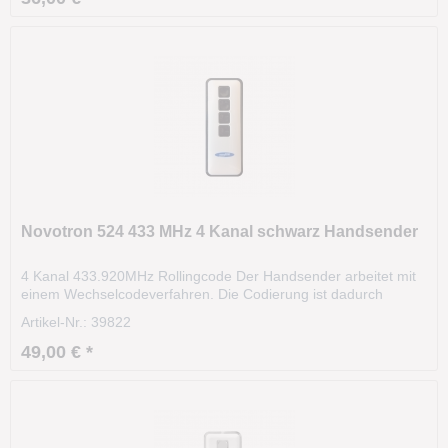
Novotron 524 433 MHz 4 Kanal schwarz Handsender
4 Kanal 433.920MHz Rollingcode Der Handsender arbeitet mit
einem Wechselcodeverfahren. Die Codierung ist dadurch
hochsicher ist hochsicher. Das Funksignal variiert nach einer
Artikel-Nr.: 39822
bestimmten Regel (Algorithmus). Die Sendereichweite beträgt
ca. 35m und kann sogar aus dem KFZ heraus...
49,00 € *