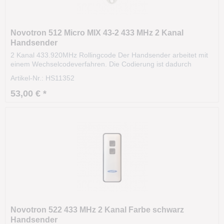
Novotron 512 Micro MIX 43-2 433 MHz 2 Kanal
Handsender
2 Kanal 433.920MHz Rollingcode Der Handsender arbeitet mit
einem Wechselcodeverfahren. Die Codierung ist dadurch
hochsicher. Das Funksignal variiert nach einer bestimmten
Artikel-Nr.: HS11352
Regel (Algorithmus). Die Sendereichweite beträgt ca. 35m und
kann sogar aus dem KFZ heraus bedient werden....
53,00 € *
Novotron 522 433 MHz 2 Kanal Farbe schwarz
Handsender