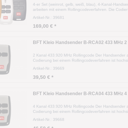
4-er Set (weinrot, gelb, weiß, blau), 4-Kanal-Han
arbeiten mit einem Rollingcodeverfahren. Die Codier
Das Signal variiert nach einer bestimmten Regel (Alg
Artikel-Nr.: 39681
169,00 € *
BFT Kleio Handsender B-RCA02 433 MHz 2
2 Kanal 433.920 MHz Rollingcode Der Handsender ar
Codierung bei einem Rollingcodeverfahren ist hochsi
(Algorithmus). Die Reichweite beträgt ca. 35m und 
Artikel-Nr.: 39669
39,50 € *
BFT Kleio Handsender B-RCA04 433 MHz 4
4 Kanal 433.920 MHz Rollingcode Der Handsender ar
Codierung bei einem Rollingcodeverfahren ist hochsi
(Algorithmus). Die Reichweite beträgt ca. 35m und 
Artikel-Nr.: 39668