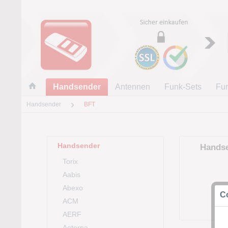
Handsender
Antennen
Funk-Sets
Fu
Handsender
BFT
Handsender
Hands
Torix
Aabis
Abexo
Co
ACM
AERF
Aeterna