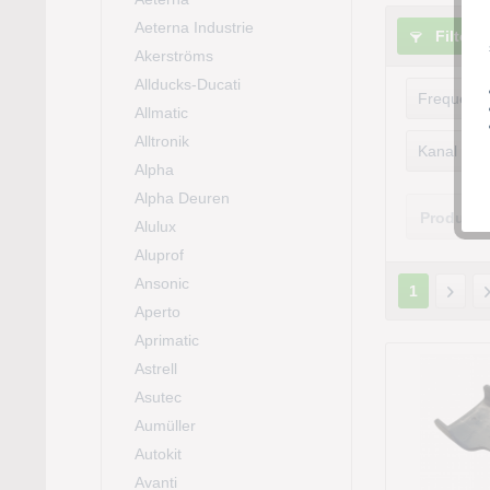
Aeterna Industrie
Filtern
Akerströms
Allducks-Ducati
Frequenz
Allmatic
Alltronik
433.
Kanal
Alpha
Alpha Deuren
1
Produkte
Alulux
2
Aluprof
4
Ansonic
10
1
Aperto
Aprimatic
Astrell
Asutec
Aumüller
Autokit
Avanti