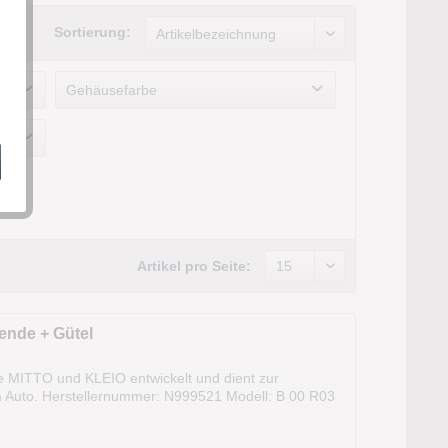
Sortierung:
Gehäusefarbe
Artikel pro Seite:
ende + Gütel
e MITTO und KLEIO entwickelt und dient zur
m Auto. Herstellernummer: N999521 Modell: B 00 R03
 Sonnenblende + Gütel