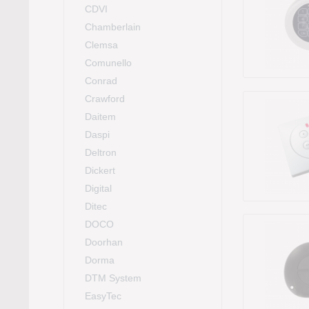
CDVI
Chamberlain
Clemsa
Comunello
Conrad
Crawford
Daitem
Daspi
Deltron
Dickert
Digital
Ditec
DOCO
Doorhan
Dorma
DTM System
EasyTec