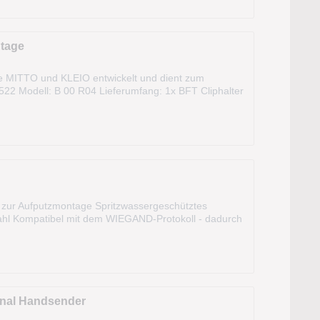
ntage
le MITTO und KLEIO entwickelt und dient zum
22 Modell: B 00 R04 Lieferumfang: 1x BFT Cliphalter
terial
d zur Aufputzmontage Spritzwassergeschütztes
ahl Kompatibel mit dem WIEGAND-Protokoll - dadurch
e Öffnung der Durchfahrt nicht...
anal Handsender