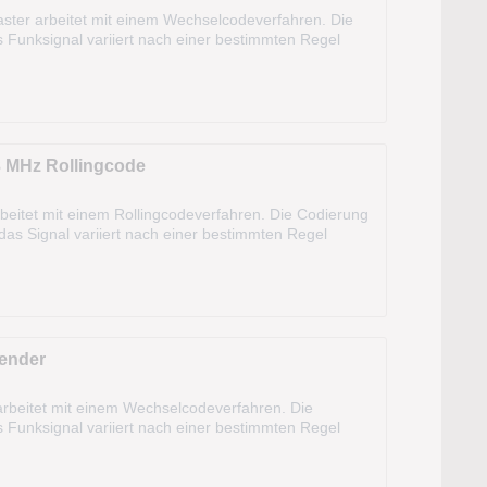
ter arbeitet mit einem Wechselcodeverfahren. Die
s Funksignal variiert nach einer bestimmten Regel
 und kann sogar aus dem KFZ...
 MHz Rollingcode
tet mit einem Rollingcodeverfahren. Die Codierung
das Signal variiert nach einer bestimmten Regel
: P121028 Modell: MIME PAD...
sender
rbeitet mit einem Wechselcodeverfahren. Die
s Funksignal variiert nach einer bestimmten Regel
m und kann sogar aus dem KFZ heraus...