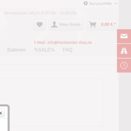
Service/Hilfe
Mein Konto
0,00 € *
Batterien
%SALE%
FAQ