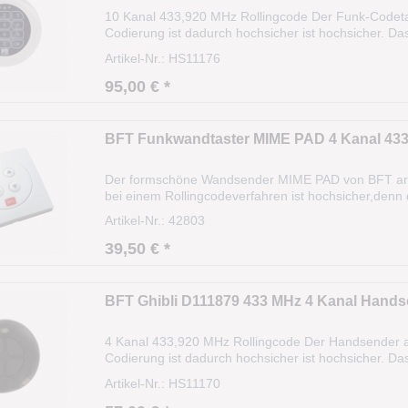
10 Kanal 433,920 MHz Rollingcode Der Funk-Codetas
Codierung ist dadurch hochsicher ist hochsicher. Da
(Algorithmus). Die Sendereichweite beträgt ca. 35m
Artikel-Nr.: HS11176
95,00 € *
BFT Funkwandtaster MIME PAD 4 Kanal 433
Der formschöne Wandsender MIME PAD von BFT arbei
bei einem Rollingcodeverfahren ist hochsicher,denn 
(Algorithmus). Technische Daten: Herstellernummer
Artikel-Nr.: 42803
39,50 € *
BFT Ghibli D111879 433 MHz 4 Kanal Hand
4 Kanal 433,920 MHz Rollingcode Der Handsender a
Codierung ist dadurch hochsicher ist hochsicher. Da
(Algorithmus). Die Sendereichweite beträgt ca. 35
Artikel-Nr.: HS11170