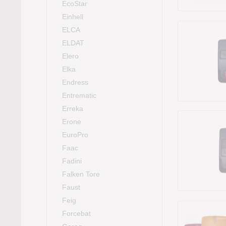
EcoStar
Einhell
ELCA
ELDAT
Elero
Elka
Endress
Entrematic
Erreka
Erone
EuroPro
Faac
Fadini
Falken Tore
Faust
Feig
Forcebat