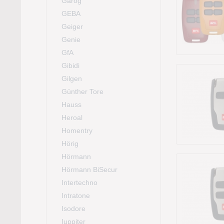
Garog
GEBA
Geiger
Genie
GfA
Gibidi
Gilgen
Günther Tore
Hauss
Heroal
Homentry
Hörig
Hörmann
Hörmann BiSecur
Intertechno
Intratone
Isodore
Iuppiter