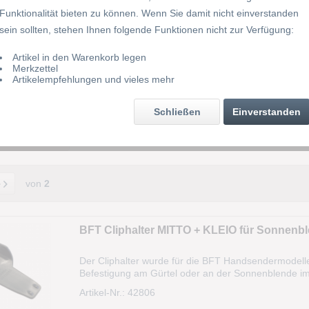
Funktionalität bieten zu können. Wenn Sie damit nicht einverstanden
sein sollten, stehen Ihnen folgende Funktionen nicht zur Verfügung:
Artikel in den Warenkorb legen
Tastenfarbe
Merkzettel
Artikelempfehlungen und vieles mehr
920 MHz
Preis
Schließen
Einverstanden
 anzeigen
von
8,90 €
bis
169,00 €
von
2
BFT Cliphalter MITTO + KLEIO für Sonnenbl
Der Cliphalter wurde für die BFT Handsendermodell
Befestigung am Gürtel oder an der Sonnenblende i
Lieferumfang: 1x BFT Cliphalter MITTO + KLEIO für
Artikel-Nr.: 42806