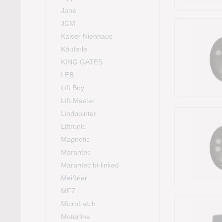
Jane
JCM
Kaiser Nienhaus
Käuferle
KING GATES
LEB
Lift Boy
Lift-Master
Lindpointer
Liftronic
Magnetic
Marantec
Marantec bi-linked
Meißner
MFZ
MicroLatch
Motorline