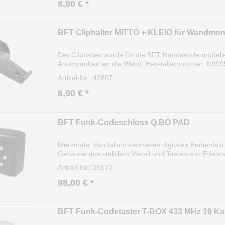
8,90 € *
BFT Cliphalter MITTO + KLEIO für Wandmo
Der Cliphalter wurde für die BFT Handsendermodel
Anschrauben an die Wand. Herstellernummer: N9995
MITTO + KLEIO für Wandmontage 1x Befestigungsma
Artikel-Nr.: 42807
8,90 € *
BFT Funk-Codeschloss Q.BO PAD
Merkmale: Vandalismussicheres digitales Bedienfel
Gehäuse aus stabilem Metall und Tasten aus Edelst
garantiert es höchste Sicherheit der Anlage, da es di
Artikel-Nr.: 39673
98,00 € *
BFT Funk-Codetaster T-BOX 433 MHz 10 K