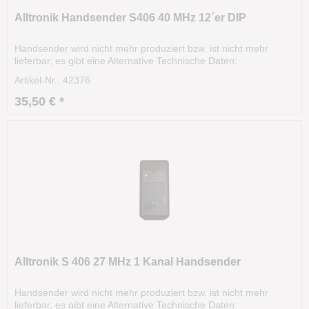
Alltronik Handsender S406 40 MHz 12´er DIP
Handsender wird nicht mehr produziert bzw. ist nicht mehr
lieferbar, es gibt eine Alternative Technische Daten:
Modell: S406 12´er DIP Frequenz:40.685 MHz Kanäle:1
Artikel-Nr.: 42376
Codierung:12 DIP-Schalter Gehäusefarbe: grau Tastenfarbe:
grau Größe: 105 x 60 x 30 mm Unsere alte Artikelnummer:...
35,50 € *
Alltronik S 406 27 MHz 1 Kanal Handsender
Handsender wird nicht mehr produziert bzw. ist nicht mehr
lieferbar, es gibt eine Alternative Technische Daten: