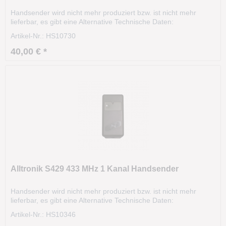
Handsender wird nicht mehr produziert bzw. ist nicht mehr
lieferbar, es gibt eine Alternative Technische Daten:
Modell: S429 mini Frequenz: 27.015MHz Kanäle: 2
Artikel-Nr.: HS10730
Codierung:DIP-Schalter Gehäusefarbe: schwarz Tastenfarbe:
schwarz Größe: 60 x 32 x 13 mm Unsere alte Artikelnummer:
40,00 € *
2517
Alltronik S429 433 MHz 1 Kanal Handsender
Handsender wird nicht mehr produziert bzw. ist nicht mehr
lieferbar, es gibt eine Alternative Technische Daten:
Modell: S429 Frequenz: 433.920 MHz Kanäle: 1
Artikel-Nr.: HS10346
Codierung:DIP-Schalter Gehäusefarbe: grau Tastenfarbe: grau