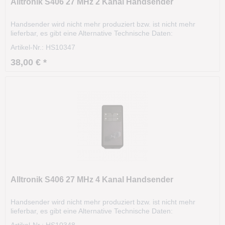
Alltronik S406 27 MHz 2 Kanal Handsender
Handsender wird nicht mehr produziert bzw. ist nicht mehr
lieferbar, es gibt eine Alternative Technische Daten:
Modell: S406 Frequenz: 27.015 MHz Kanäle: 2 Codierung:DIP-
Artikel-Nr.: HS10347
Schalter Gehäusefarbe: grau Tastenfarbe: grau Größe: 105 x
60 x 30 mm Unsere alte Artikelnummer: 2485
38,00 € *
Alltronik S406 27 MHz 4 Kanal Handsender
Handsender wird nicht mehr produziert bzw. ist nicht mehr
lieferbar, es gibt eine Alternative Technische Daten:
Modell: S406 Frequenz: 27.015 MHz Kanäle: 4 Codierung:DIP-
Artikel-Nr.: HS10348