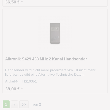
Größe: 105 x 60 x 30 mm Unsere alte Artikelnummer: 2490
36,50 € *
Alltronik S429 433 MHz 2 Kanal Handsender
Handsender wird nicht mehr produziert bzw. ist nicht mehr
lieferbar, es gibt eine Alternative Technische Daten:
Modell: S429 Frequenz: 433.920 MHz Kanäle: 2
Artikel-Nr.: HS10351
Codierung:DIP-Schalter Gehäusefarbe: grau Tastenfarbe: grau
Größe: 105 x 60 x 30 mm Unsere alte Artikelnummer: 2491
38,00 € *
1
von
2