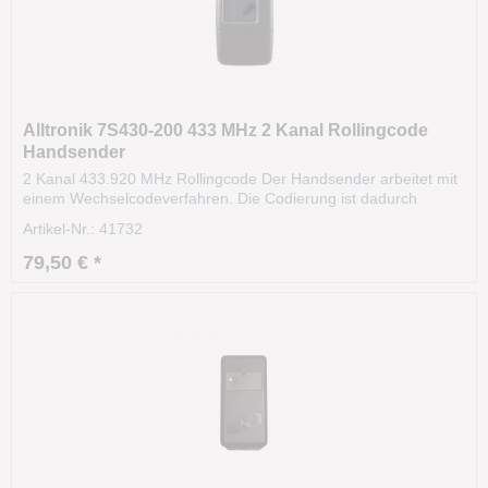
Alltronik 7S430-200 433 MHz 2 Kanal Rollingcode
Handsender
2 Kanal 433.920 MHz Rollingcode Der Handsender arbeitet mit
einem Wechselcodeverfahren. Die Codierung ist dadurch
hochsicher. Das Funksignal variiert nach einer bestimmten
Artikel-Nr.: 41732
Regel (Algorithmus). Die Sendereichweite beträgt ca. 35m und
kann sogar aus dem KFZ heraus bedient...
79,50 € *