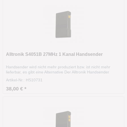
Alltronik S4051B 27MHz 1 Kanal Handsender
Handsender wird nicht mehr produziert bzw. ist nicht mehr
lieferbar, es gibt eine Alternative Der Alltronik Handsender
S4051B wurde in identischen Gehäusen in den Frequenzen
Artikel-Nr.: HS10731
27.015 MHz und 40.685 MHz vertrieben. Bitte überprüfen Sie
Ihre Frequenz. Sollte Ihr Handsender die...
38,00 € *