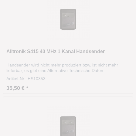
Alltronik S415 40 MHz 1 Kanal Handsender
Handsender wird nicht mehr produziert bzw. ist nicht mehr
lieferbar, es gibt eine Alternative Technische Daten:
Modell: S415 Frequenz: 40.685 MHz Kanäle: 1 Codierung:DIP-
Artikel-Nr.: HS10353
Schalter Gehäusefarbe: grau Tastenfarbe: grau Größe: 70 x 40
x 20 mm Unsere alte Artikelnummer: 2489
35,50 € *