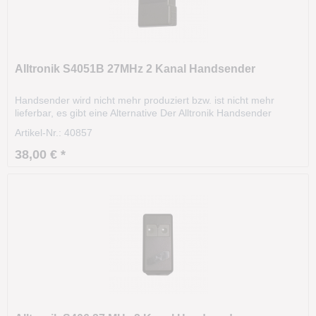
Alltronik S4051B 27MHz 2 Kanal Handsender
Handsender wird nicht mehr produziert bzw. ist nicht mehr
lieferbar, es gibt eine Alternative Der Alltronik Handsender
S4051B wurde in identischen Gehäusen in den Frequenzen
Artikel-Nr.: 40857
27.015 MHz und 40.685 MHz vertrieben. Bitte überprüfen Sie
Ihre Frequenz. Sollte Ihr Handsender die...
38,00 € *