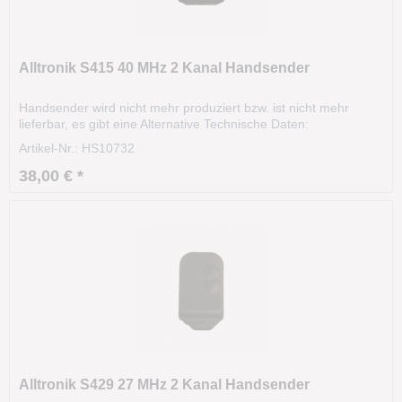
Alltronik S415 40 MHz 2 Kanal Handsender
Handsender wird nicht mehr produziert bzw. ist nicht mehr
lieferbar, es gibt eine Alternative Technische Daten:
Modell: S415 Frequenz: 40.685 MHz Kanäle: 2 Codierung:DIP-
Artikel-Nr.: HS10732
Schalter Gehäusefarbe: grau Tastenfarbe: grau Größe: 70 x 40
x 20 mm Unsere alte Artikelnummer: 2542
38,00 € *
Alltronik S429 27 MHz 2 Kanal Handsender