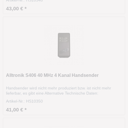
Schalter Gehäusefarbe: grau Tastenfarbe: grau Größe: 105 x
60 x 30 mm Unsere alte Artikelnummer: 2486
43,00 € *
Alltronik S406 40 MHz 4 Kanal Handsender
Handsender wird nicht mehr produziert bzw. ist nicht mehr
lieferbar, es gibt eine Alternative Technische Daten:
Modell: S406 Frequenz: 40.685 MHz Kanäle: 4 Codierung:DIP-
Artikel-Nr.: HS10350
Schalter Gehäusefarbe: grau Tastenfarbe: grau Größe: 105 x
60 x 30 mm Unsere alte Artikelnummer: 2488
41,00 € *