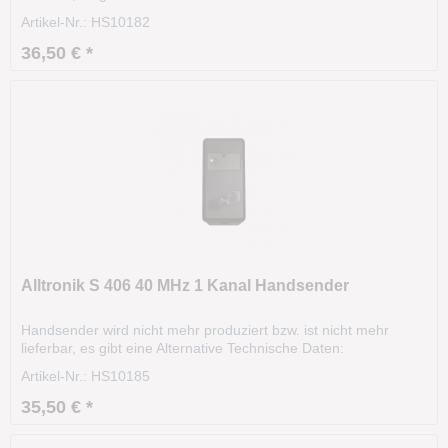
Modell: S406 Frequenz: 27.015 MHz Kanäle: 1 Codierung:DIP-
Artikel-Nr.: HS10182
Schalter Gehäusefarbe: grau Tastenfarbe: grau Größe: 105 x
60 x 30 mm Unsere alte Artikelnummer: 2305
36,50 € *
Alltronik S 406 40 MHz 1 Kanal Handsender
Handsender wird nicht mehr produziert bzw. ist nicht mehr
lieferbar, es gibt eine Alternative Technische Daten:
Modell: S406 Frequenz: 40.685 MHz Kanäle: 1 Codierung:10
Artikel-Nr.: HS10185
DIP-Schalter Gehäusefarbe: grau Tastenfarbe: grau Größe: 105
x 60 x 30 mm Unsere alte Artikelnummer: 2307
35,50 € *