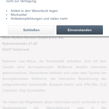
nicht zur Verfügung:
Batteriegesetz. Die Abgabe ist für Sie kostenlos. Gerne können Sie
auch die bei uns erworbenen Batterien/Akkus nach dem Gebrauch
Artikel in den Warenkorb legen
an uns unentgeltlich zurückgeben. Die Rücksendung der
Merkzettel
Artikelempfehlungen und vieles mehr
Batterien/Akkus an uns muss in jedem Fall ausreichend frankiert
erfolgen. Rücksendungen von Batterien/Akkus sind zu richten an:
Schließen
Einverstanden
Klein Rolltor-Service GmbH & Co. KG
Bahnhofstraße 27-29
61137 Schöneck
Batterien und Akkus, die Schadstoffe enthalten, sind mit dem
Symbol einer durchgekreuzten Mülltonne deutlich erkennbar
gekennzeichnet. Desweiteren befindet sich unter dem Symbol der
durchgekreuzten Mülltonne, die chemische Bezeichnung der
entsprechenden Schadstoffe. Beispiele hierfür sind: (Pb) Blei, (Cd)
Cadmium, (Hg) Quecksilber.
Sie haben die Möglichkeit, diese Information auch nochmals in den
Begleitpapieren der Warenlieferung oder in der