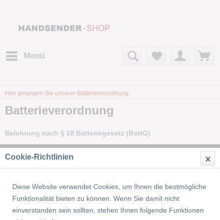
Menü
Hier gelangen Sie unserer Batterieverordnung
Batterieverordnung
Belehrung nach § 18 Batteriegesetz (BattG)
Informationspflicht gemäß Batteriegesetz (BattG)
Cookie-Richtlinien
Achten Sie darauf, dass Ihre alten Batterien/Akkus, so wie es der
Diese Website verwendet Cookies, um Ihnen die bestmögliche
Gesetzgeber vorschreibt, an einer kommunalen Sammelstelle oder
Funktionalität bieten zu können. Wenn Sie damit nicht
im Handel vor Ort abgeben. Die Entsorgung über den
einverstanden sein sollten, stehen Ihnen folgende Funktionen
gewöhnlichen Hausmüll ist verboten und verstößt gegen das