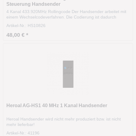
Steuerung Handsender
4 Kanal 433.920MHz Rollingcode Der Handsender arbeitet mit
einem Wechselcodeverfahren. Die Codierung ist dadurch
hochsicher ist hochsicher. Das Funksignal variiert nach einer
Artikel-Nr.: HS10826
bestimmten Regel (Algorithmus). Die Sendereichweite beträgt
ca. 35m und kann sogar aus dem KFZ heraus...
48,00 € *
Heroal AG-HS1 40 MHz 1 Kanal Handsender
Heroal Handsender wird nicht mehr produziert bzw. ist nicht
mehr lieferbar!
Artikel-Nr.: 41196