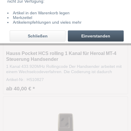
nicht zur Verfügung:
Artikel in den Warenkorb legen
Merkzettel
Artikelempfehlungen und vieles mehr
Schließen
Einverstanden
Hauss Pocket HCS rolling 1 Kanal für Heroal MT-4
Steuerung Handsender
1 Kanal 433.920MHz Rollingcode Der Handsender arbeitet mit
einem Wechselcodeverfahren. Die Codierung ist dadurch
hochsicher ist hochsicher. Das Funksignal variiert nach einer
Artikel-Nr.: HS10827
bestimmten Regel (Algorithmus). Die Sendereichweite beträgt
ca. 35m und kann sogar aus dem KFZ heraus...
ab 40,00 € *