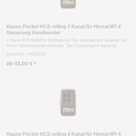
Hauss Pocket HCS rolling 2 Kanal für Heroal MT-4
Steuerung Handsender
2 Kanal 433.920MHz Rollingcode Der Handsender arbeitet mit
einem Wechselcodeverfahren. Die Codierung ist dadurch
hochsicher ist hochsicher. Das Funksignal variiert nach einer
Artikel-Nr.: HS10828
bestimmten Regel (Algorithmus). Die Sendereichweite beträgt
ca. 35m und kann sogar aus dem KFZ heraus...
ab 43,00 € *
Hauss Pocket HCS rolling 4 Kanal für Heroal MT-4