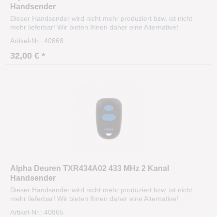
Handsender
Dieser Handsender wird nicht mehr produziert bzw. ist nicht
mehr lieferbar! Wir bieten Ihnen daher eine Alternative!
Technische Daten: Modell: TVTXP868A04 Frequenz:
Artikel-Nr.: 40868
868.300MHz Kanäle: 4 Batterie: CR2032 Codierung:
RollingCode Maße: 60 x 30 x 13 mm Gehäusefarbe: weiß...
32,00 € *
Alpha Deuren TXR434A02 433 MHz 2 Kanal
Handsender
Dieser Handsender wird nicht mehr produziert bzw. ist nicht
mehr lieferbar! Wir bieten Ihnen daher eine Alternative!
Technische Daten: Modell: TXR434A02 Frequenz: 433.920
Artikel-Nr.: 40865
MHz Kanäle: 2 Batterie: CR2032 Codierung: RollingCode