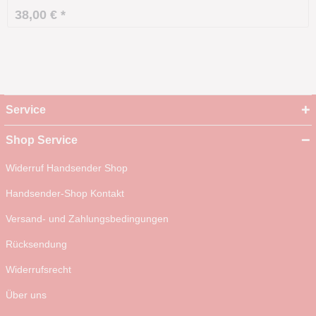
Maße: 53 x 33 x 11 mm Gehäusefarbe: schwarz...
38,00 € *
Service
Shop Service
Widerruf Handsender Shop
Handsender-Shop Kontakt
Versand- und Zahlungsbedingungen
Rücksendung
Widerrufsrecht
Über uns