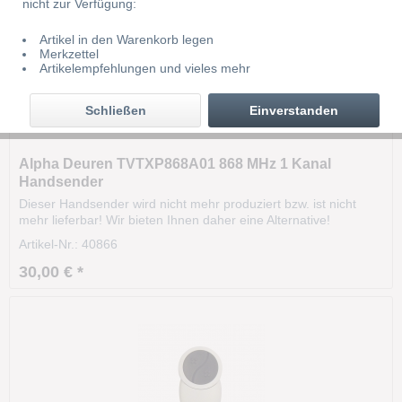
nicht zur Verfügung:
Artikel in den Warenkorb legen
Merkzettel
Artikelempfehlungen und vieles mehr
Schließen
Einverstanden
Alpha Deuren TVTXP868A01 868 MHz 1 Kanal
Handsender
Dieser Handsender wird nicht mehr produziert bzw. ist nicht
mehr lieferbar! Wir bieten Ihnen daher eine Alternative!
Technische Daten: Modell: TVTXP868A01 Frequenz:
Artikel-Nr.: 40866
868.300MHz Kanäle: 1 Batterie: CR2032 Codierung:
RollingCode Maße: 60 x 30 x 13 mm Gehäusefarbe: weiß...
30,00 € *