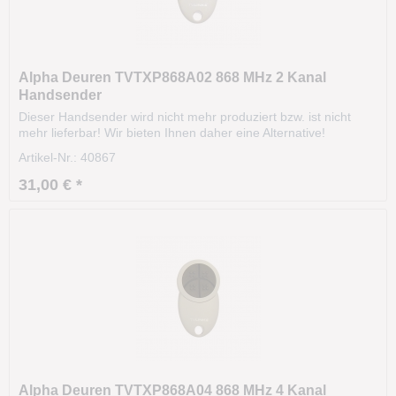
Alpha Deuren TVTXP868A02 868 MHz 2 Kanal
Handsender
Dieser Handsender wird nicht mehr produziert bzw. ist nicht
mehr lieferbar! Wir bieten Ihnen daher eine Alternative!
Technische Daten: Modell: TVTXP868A02 Frequenz:
Artikel-Nr.: 40867
868.300MHz Kanäle: 2 Batterie: CR2032 Codierung:
RollingCode Maße: 60 x 30 x 13 mm Gehäusefarbe: weiß...
31,00 € *
Alpha Deuren TVTXP868A04 868 MHz 4 Kanal