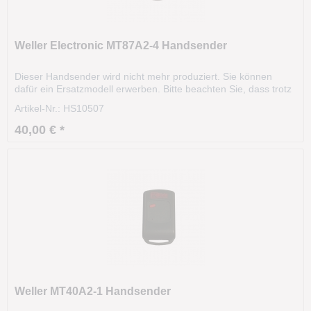
Weller Electronic MT87A2-4 Handsender
Dieser Handsender wird nicht mehr produziert. Sie können
dafür ein Ersatzmodell erwerben. Bitte beachten Sie, dass trotz
gleicher Frequenz, Codierart und Aussehen, eine
Artikel-Nr.: HS10507
Funkfernsteuerung komplett unterschiedliche, technische
Eigenschaften besitzen kann. Grundlage bilden...
40,00 € *
Weller MT40A2-1 Handsender