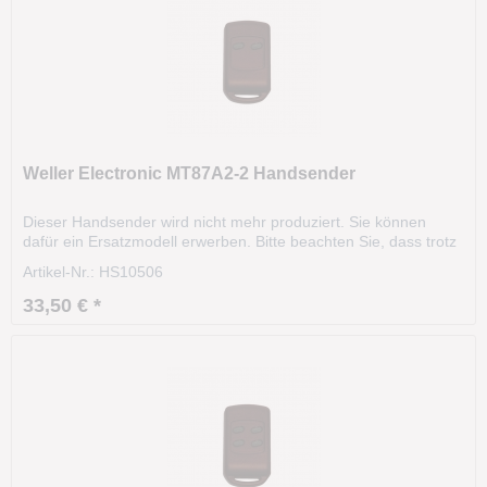
Weller Electronic MT87A2-2 Handsender
Dieser Handsender wird nicht mehr produziert. Sie können
dafür ein Ersatzmodell erwerben. Bitte beachten Sie, dass trotz
gleicher Frequenz, Codierart und Aussehen, eine
Artikel-Nr.: HS10506
Funkfernsteuerung komplett unterschiedliche, technische
Eigenschaften besitzen kann. Grundlage bilden...
33,50 € *