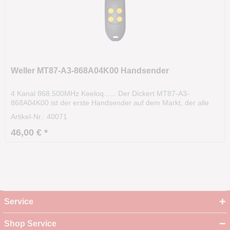
Weller MT87-A3-868A04K00 Handsender
4 Kanal 868.500MHz Keeloq...... Der Dickert MT87-A3-
868A04K00 ist der erste Handsender auf dem Markt, der alle
alten Weller Handsender mit der Frequenz 868,500 MHz mit
Artikel-Nr.: 40071
Keeloq ersetzt. Der Weller Handsender MT87A3 kann als
Ersatzhandsender oder zur Erweiterung bei bestehenden...
46,00 € *
Service
Shop Service