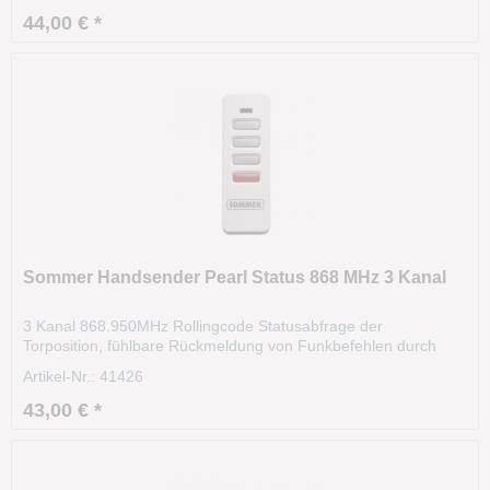
ca. 35m und kann sogar aus dem KFZ heraus...
44,00 € *
Sommer Handsender Pearl Status 868 MHz 3 Kanal
3 Kanal 868.950MHz Rollingcode Statusabfrage der
Torposition, fühlbare Rückmeldung von Funkbefehlen durch
Vibrationen. Der Handsender arbeitet mit einem
Artikel-Nr.: 41426
Wechselcodeverfahren. Die Codierung ist dadurch hochsicher
ist hochsicher. Das Funksignal variiert nach einer bestimmten...
43,00 € *