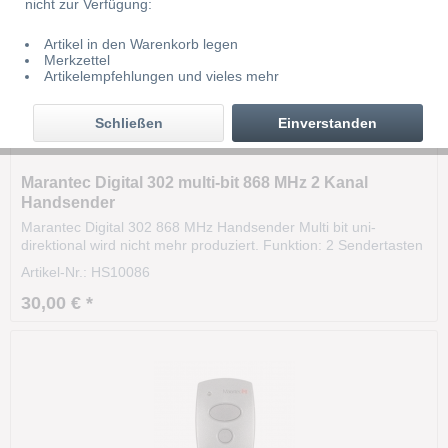
nicht zur Verfügung:
Artikel in den Warenkorb legen
Merkzettel
Artikelempfehlungen und vieles mehr
Schließen
Einverstanden
Marantec Digital 302 multi-bit 868 MHz 2 Kanal
Handsender
Marantec Digital 302 868 MHz Handsender Multi bit uni-
direktional wird nicht mehr produziert. Funktion: 2 Sendertasten
zur freien Belegung In Verbindung mit einem entsprechendem
Artikel-Nr.: HS10086
Multi-Bit-Empfänger sind auch anderen Antriebe steuerbar bzw.
Nachrüstbar. Der Handsender Marantec...
30,00 € *