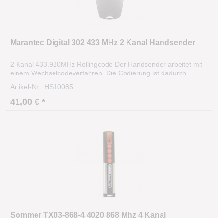
Marantec Digital 302 433 MHz 2 Kanal Handsender
2 Kanal 433.920MHz Rollingcode Der Handsender arbeitet mit
einem Wechselcodeverfahren. Die Codierung ist dadurch
hochsicher ist hochsicher. Das Funksignal variiert nach einer
Artikel-Nr.: HS10085
bestimmten Regel (Algorithmus). Die Sendereichweite beträgt
ca. 35m und kann sogar aus dem KFZ heraus...
41,00 € *
Sommer TX03-868-4 4020 868 Mhz 4 Kanal