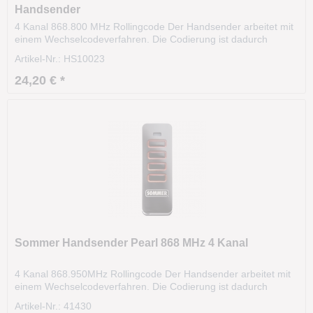
Handsender
4 Kanal 868.800 MHz Rollingcode Der Handsender arbeitet mit
einem Wechselcodeverfahren. Die Codierung ist dadurch
hochsicher ist hochsicher. Das Funksignal variiert nach einer
Artikel-Nr.: HS10023
bestimmten Regel (Algorithmus). Die Sendereichweite beträgt
ca. 35m und kann sogar aus dem KFZ heraus...
24,20 € *
Sommer Handsender Pearl 868 MHz 4 Kanal
4 Kanal 868.950MHz Rollingcode Der Handsender arbeitet mit
einem Wechselcodeverfahren. Die Codierung ist dadurch
hochsicher ist hochsicher. Das Funksignal variiert nach einer
Artikel-Nr.: 41430
bestimmten Regel (Algorithmus). Die Sendereichweite beträgt