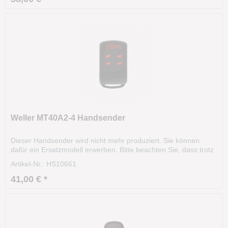
Weller MT40A2-4 Handsender
Dieser Handsender wird nicht mehr produziert. Sie können
dafür ein Ersatzmodell erwerben. Bitte beachten Sie, dass trotz
gleicher Frequenz, Codierart und Aussehen, eine
Artikel-Nr.: HS10661
Funkfernsteuerung komplett unterschiedliche, technische
Eigenschaften besitzen kann. Grundlage bilden...
41,00 € *