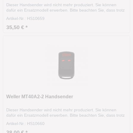
Dieser Handsender wird nicht mehr produziert. Sie können
dafür ein Ersatzmodell erwerben. Bitte beachten Sie, dass trotz
gleicher Frequenz, Codierart und Aussehen, eine
Artikel-Nr.: HS10659
Funkfernsteuerung komplett unterschiedliche, technische
Eigenschaften besitzen kann. Grundlage bilden...
35,50 € *
Weller MT40A2-2 Handsender
Dieser Handsender wird nicht mehr produziert. Sie können
dafür ein Ersatzmodell erwerben. Bitte beachten Sie, dass trotz
gleicher Frequenz, Codierart und Aussehen, eine
Artikel-Nr.: HS10660
Funkfernsteuerung komplett unterschiedliche, technische
Eigenschaften besitzen kann. Grundlage bilden...
38,00 € *