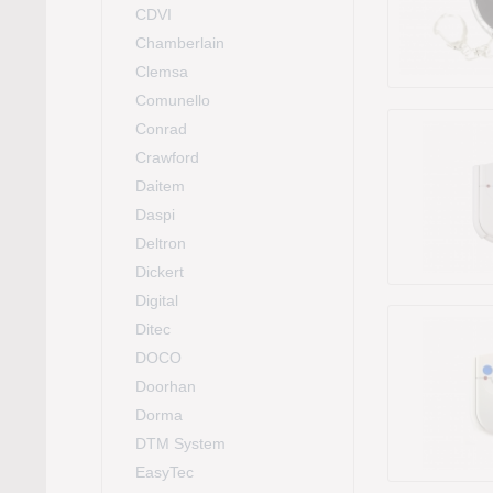
CDVI
Chamberlain
Clemsa
Comunello
Conrad
Crawford
Daitem
Daspi
Deltron
Dickert
Digital
Ditec
DOCO
Doorhan
Dorma
DTM System
EasyTec