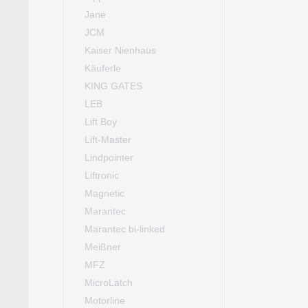
Jane
JCM
Kaiser Nienhaus
Käuferle
KING GATES
LEB
Lift Boy
Lift-Master
Lindpointer
Liftronic
Magnetic
Marantec
Marantec bi-linked
Meißner
MFZ
MicroLatch
Motorline