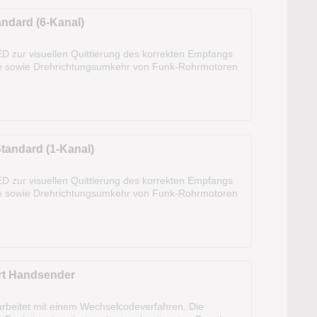
dard (6-Kanal)
D zur visuellen Quittierung des korrekten Empfangs
kte sowie Drehrichtungsumkehr von Funk-Rohrmotoren
ie-Typ: 1 x CR 2450...
andard (1-Kanal)
D zur visuellen Quittierung des korrekten Empfangs
kte sowie Drehrichtungsumkehr von Funk-Rohrmotoren
ie-Typ: 1 x CR 2450...
t Handsender
rbeitet mit einem Wechselcodeverfahren. Die