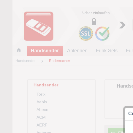
Handsender
Antennen
Funk-Sets
Fu
Handsender
Rademacher
Handsender
Hands
Torix
Aabis
Abexo
Co
ACM
AERF
Aeterna