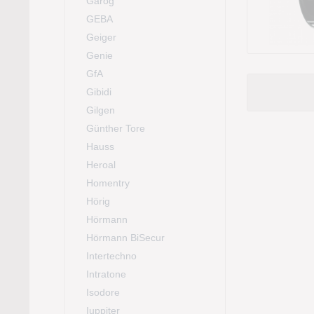
Garog
GEBA
Geiger
Genie
GfA
Gibidi
Gilgen
Günther Tore
Hauss
Heroal
Homentry
Hörig
Hörmann
Hörmann BiSecur
Intertechno
Intratone
Isodore
Iuppiter