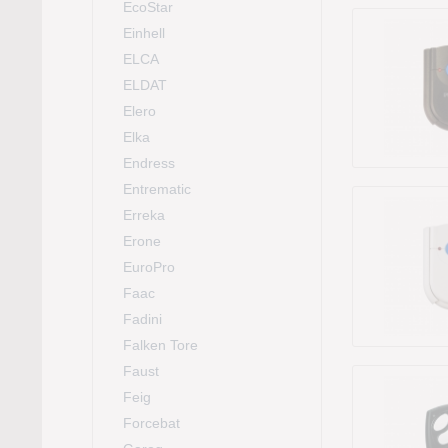
EcoStar
Einhell
ELCA
ELDAT
Elero
Elka
Endress
Entrematic
Erreka
Erone
EuroPro
Faac
Fadini
Falken Tore
Faust
Feig
Forcebat