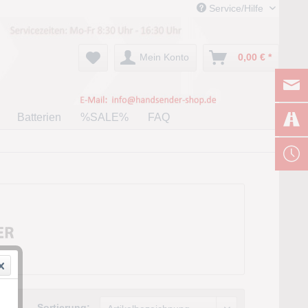
Service/Hilfe
Mein Konto
0,00 € *
Batterien
%SALE%
FAQ
Sortierung: