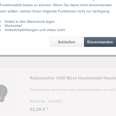
Funktionalität bieten zu können. Wenn Sie damit nicht einverstanden
sein sollten, stehen Ihnen folgende Funktionen nicht zur Verfügung:
Tastenfarbe
Artikel in den Warenkorb legen
Merkzettel
85 MHz
Preis
Artikelempfehlungen und vieles mehr
920 MHz
Schließen
Einverstanden
 anzeigen
von
46,00 €
bis
79,00 €
Rademacher 4360 Micro Handsender Hand
Handsender wird nicht mehr produziert bzw. ist nicht
Artikel-Nr.: HS10501
51,00 € *