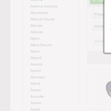
Filtern
Aeterna Industrie
Akerströms
Frequenz
Allducks-Ducati
40.6
Allmatic
Kanal
433.
Alltronik
1
Alpha
Produkte
2
Alpha Deuren
4
Alulux
6
Aluprof
Ansonic
Aperto
Aprimatic
Astrell
Asutec
Aumüller
Autokit
Avanti