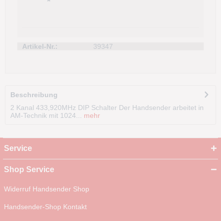
*
Artikel-Nr.:
39347
Beschreibung
2 Kanal 433,920MHz DIP Schalter Der Handsender arbeitet in
AM-Technik mit 1024...
mehr
Service
Shop Service
Widerruf Handsender Shop
Handsender-Shop Kontakt