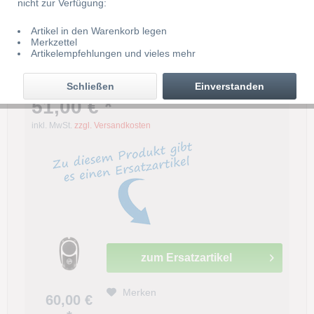
nicht zur Verfügung:
Artikel in den Warenkorb legen
Merkzettel
Tedsen SKX 2 GS 433 Mhz 2 Kanal
Artikelempfehlungen und vieles mehr
Handsender
Schließen
Einverstanden
51,00 € *
inkl. MwSt.
zzgl. Versandkosten
zum Ersatzartikel
Merken
60,00 €