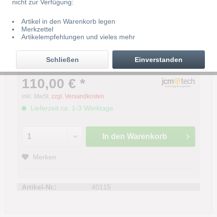
nicht zur Verfügung:
Artikel in den Warenkorb legen
Merkzettel
Artikelempfehlungen und vieles mehr
JCM Empfänger Micro 2+ 31 DCS
Plus 2 kanal 12/24V
Schließen
Einverstanden
110,00 € *
inkl. MwSt.
zzgl. Versandkosten
Lieferzeit ca. 1-3 Werktage
In den
Warenkorb
Merken
Artikel-Nr.:
40115