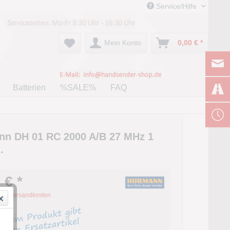
Service/Hilfe
Mein Konto
0,00 € *
Batterien
%SALE%
FAQ
n DH 01 RC 2000 A/B 27 MHz 1
.
 € *
zgl. Versandkosten