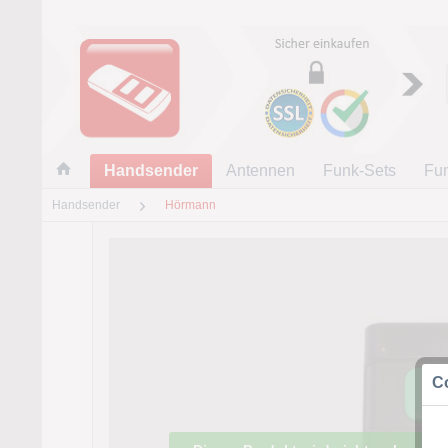
Handsender
Antennen
Funk-Sets
Fu
Handsender
Hörmann
Co