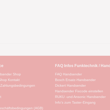
ce
FAQ Infos Funktechnik / Han
dsender Shop
FAQ Handsender
hop Kontakt
Bosch Ersatz-Handsender
 Zahlungsbedingungen
Dickert Handsender
Handsender Fixcode einstellen
t
RUKU -und Ansonic Handsender
Info's zum Taster-Eingang
eschäftsbedingungen (AGB)