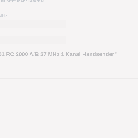
t nicht mehr lieferbar!
 MHz
01 RC 2000 A/B 27 MHz 1 Kanal Handsender"