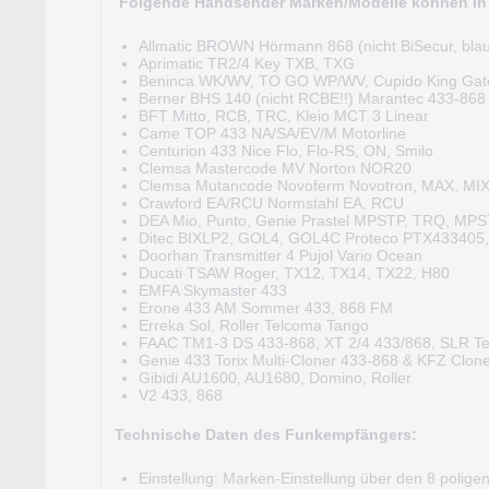
Folgende Handsender Marken/Modelle können in d
Allmatic BROWN Hörmann 868 (nicht BiSecur, blau
Aprimatic TR2/4 Key TXB, TXG
Beninca WK/WV, TO GO WP/WV, Cupido King Ga
Berner BHS 140 (nicht RCBE!!) Marantec 433-868 (n
BFT Mitto, RCB, TRC, Kleio MCT 3 Linear
Came TOP 433 NA/SA/EV/M Motorline
Centurion 433 Nice Flo, Flo-RS, ON, Smilo
Clemsa Mastercode MV Norton NOR20
Clemsa Mutancode Novoferm Novotron, MAX, MI
Crawford EA/RCU Normstahl EA, RCU
DEA Mio, Punto, Genie Prastel MPSTP, TRQ, MPS
Ditec BIXLP2, GOL4, GOL4C Proteco PTX433405,
Doorhan Transmitter 4 Pujol Vario Ocean
Ducati TSAW Roger, TX12, TX14, TX22, H80
EMFA Skymaster 433
Erone 433 AM Sommer 433, 868 FM
Erreka Sol, Roller Telcoma Tango
FAAC TM1-3 DS 433-868, XT 2/4 433/868, SLR T
Genie 433 Torix Multi-Cloner 433-868 & KFZ Clon
Gibidi AU1600, AU1680, Domino, Roller
V2 433, 868
Technische Daten des Funkempfängers:
Einstellung: Marken-Einstellung über den 8 polige