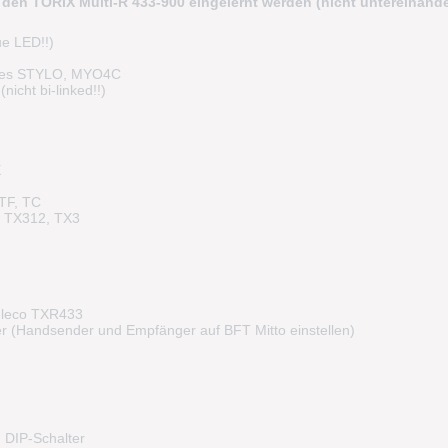
en TORIX Multi-R 433-900 eingelernt werden (nicht untereinande
e LED!!)
tes STYLO, MYO4C
icht bi-linked!!)
X
TF, TC
 TX312, TX3
eleco TXR433
er (Handsender und Empfänger auf BFT Mitto einstellen)
n DIP-Schalter