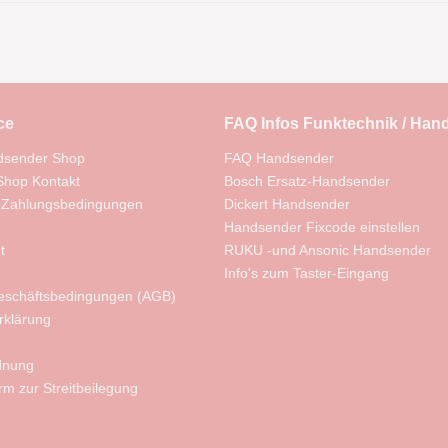
ce
FAQ Infos Funktechnik / Han
dsender Shop
FAQ Handsender
hop Kontakt
Bosch Ersatz-Handsender
 Zahlungsbedingungen
Dickert Handsender
Handsender Fixcode einstellen
t
RUKU -und Ansonic Handsender
Info's zum Taster-Eingang
eschäftsbedingungen (AGB)
rklärung
rdnung
orm zur Streitbeilegung