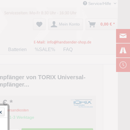
Service/Hilfe
Mein Konto
0,00 € *
Batterien
%SALE%
FAQ
pfänger von TORIX Universal-
pfänger...
 € *
zgl. Versandkosten
it ca. 1-3 Werktage