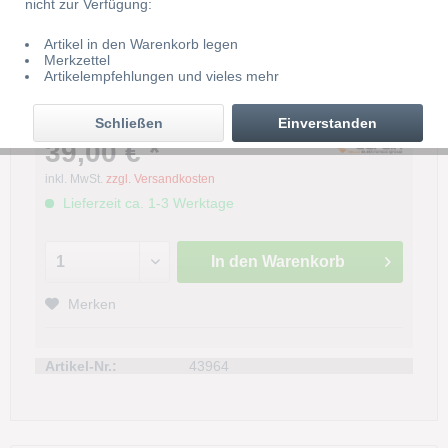
nicht zur Verfügung:
Artikel in den Warenkorb legen
Merkzettel
Cardin Steckfunkempfänger
Artikelempfehlungen und vieles mehr
RSX4492B0
Schließen
Einverstanden
39,00 € *
inkl. MwSt.
zzgl. Versandkosten
Lieferzeit ca. 1-3 Werktage
In den
Warenkorb
Merken
Artikel-Nr.:
43964