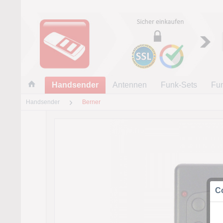
Handsender
Antennen
Funk-Sets
Fu
Handsender
Berner
Co