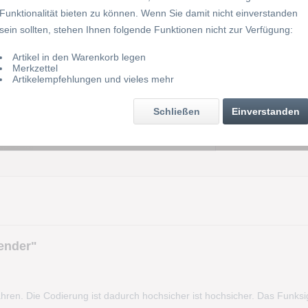
Funktionalität bieten zu können. Wenn Sie damit nicht einverstanden
sein sollten, stehen Ihnen folgende Funktionen nicht zur Verfügung:
Merke
Artikel in den Warenkorb legen
Merkzettel
Artikel-Nr.
Artikelempfehlungen und vieles mehr
Schließen
Einverstanden
ender"
en. Die Codierung ist dadurch hochsicher ist hochsicher. Das Funksig