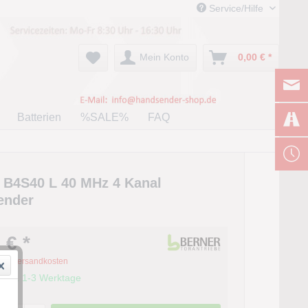
Service/Hilfe
Mein Konto
0,00 € *
Batterien
%SALE%
FAQ
 B4S40 L 40 MHz 4 Kanal
ender
 € *
zgl. Versandkosten
it ca. 1-3 Werktage