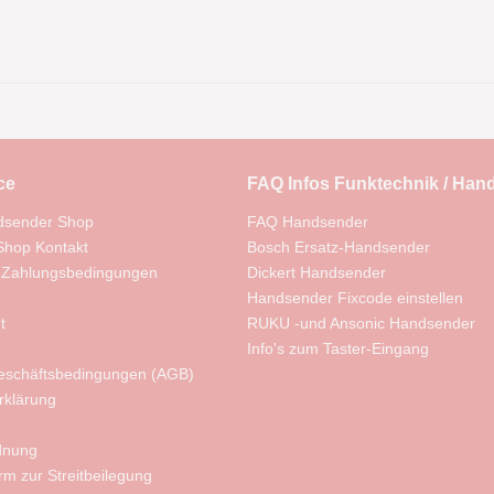
ce
FAQ Infos Funktechnik / Han
dsender Shop
FAQ Handsender
hop Kontakt
Bosch Ersatz-Handsender
 Zahlungsbedingungen
Dickert Handsender
Handsender Fixcode einstellen
t
RUKU -und Ansonic Handsender
Info's zum Taster-Eingang
eschäftsbedingungen (AGB)
rklärung
rdnung
orm zur Streitbeilegung