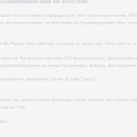
NES HANDSENDERS OHNE DIP-SCHALTERN
ssen Sie ihn in Ihrem Empfänger bzw. Ihrer Steuerung einlernen. Öff
en das Antennenkabel, es führt direkt zur Empfängereinheit. Aber Vors
ie Platine. Dort sollte eine Lerntaste zu sehen sein. Diese kann u. a
 kann ein Ton ertönen oder eine LED leuchten/blinken. Jetzt befindet
ewünschte Kanaltaste am neuen Handsender ( Achtung, das Tor könnte
 einzulernen, wiederholen Sie die Schritte 2 und 3.
andelt, die auf die meisten Empfänger zutrifft, nehmen Sie in jedem F
ung zur Hilfe.
 MHz